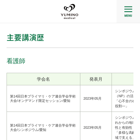
主要講演歴
看護師
学会名
発表月
シンポジウム：
（
NP
）の活躍
第14回日本プライマリ・ケア連合学会学術
2023年05月
大会/オンデマンド限定セッション/愛知
「心不全の在宅
役割―」
シンポジウム14
れからの地域看
第14回日本プライマリ・ケア連合学会学術
2023年05月
性と有効性
大会/シンポジウム/愛知
「多様な高齢心
域で支える」