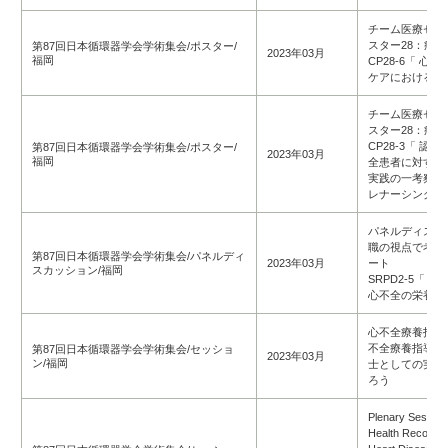
チーム医療セッ
スター28：症
第87回日本循環器学会学術集会/ポスター/
2023年03月
福岡
CP28-6「 
ケアにおける訪
チーム医療セッ
スター28：症
CP28-3「 
第87回日本循環器学会学術集会/ポスター/
2023年03月
福岡
全患者に対する
実践の一考察～
レナーシングの
パネルディスカ
職の視点で考え
第87回日本循環器学会学術集会/パネルディ
2023年03月
ート
スカッション/福岡
SRPD2-5「
心不全の栄養サ
心不全療養指導
不全療養指導士c
第87回日本循環器学会学術集会/セッショ
2023年03月
ン/福岡
士としての実践
ろう
Plenary Session
Health Records f