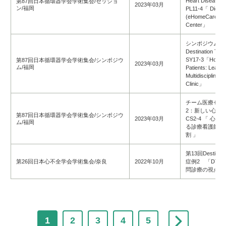
Heart Disease
第87回日本循環器学会学術集会/セッショ
2023年03月
ン/福岡
PL11-4「 Digital 
(eHomeCare) an
Center」
シンポジウム1
D
estination The
SY17-3「Home Me
第87回日本循環器学会学術集会/シンポジウ
2023年03月
ム/福岡
Patients: Learni
Multidisciplinary
Clinic」
チーム医療セッ
2：新しい心不
第87回日本循環器学会学術集会/シンポジウ
2023年03月
CS2-4 「 心
ム/福岡
る診療看護師 Nurse
割 」
第13回Destinat
第26回日本心不全学会学術集会/奈良
2022年10月
症例2 「DT
問診療の視点か
1
2
3
4
5