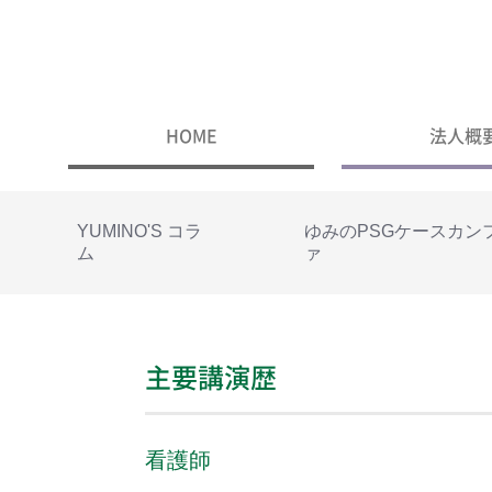
HOME
法人概
YUMINO'S コラ
ゆみのPSGケースカン
ム
ァ
主要講演歴
看護師