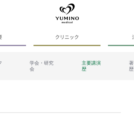
要
クリニック
フ
学会・研究
主要講演
著
会
歴
歴