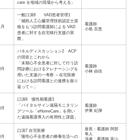
care を地域の現場から考える」
一般口演8 VAD患者管理1
「補助人工心臓管理技術認定士資
看護師
1月
格をもつ訪問看護師による VAD
小島 百恵
患者に対する在宅移行支援の実
際」
パネルディスカッション2 ACP
の現状とこれから
「末期心不全患者に対して行う訪
看護師
0月
問診療におけるテレナーシングを
小林 由佳
用いた支援の一考察 ～在宅医療
における訪問看護との連携を振り
返って～」
口演8 慢性期看護3
「バイタルサイン遠隔モニタリン
看護師
0月
伊東 紀揮
グツール「eHomeCare」を用い
た遠隔看護導入の有用性と課題」
座長：看護師 阿部
口演7 在宅医療
隼人
0月
「慢性心不全患者の療養生活への
演者：看護師 富山