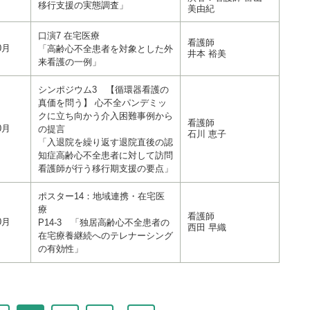
移行支援の実態調査」
美由紀
口演7 在宅医療
看護師
0月
「高齢心不全患者を対象とした外
井本 裕美
来看護の一例」
シンポジウム3 【循環器看護の
真価を問う】 心不全パンデミッ
クに立ち向かう介入困難事例から
看護師
0月
の提言
石川 恵子
「入退院を繰り返す退院直後の認
知症高齢心不全患者に対して訪問
看護師が行う移行期支援の要点」
ポスター14：地域連携・在宅医
療
看護師
0月
P14-3 「独居高齢心不全患者の
西田 早織
在宅療養継続へのテレナーシング
の有効性」