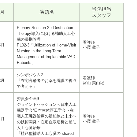
当院担当
月
演題名
スタッフ
Plenary Session 2：Destination
Therapy導入における補助人工心
臓の長期管理
看護師
3月
PL02-3「Utilization of Home-Visit
小澤 敬子
Nursing in the Long-Term
Management of Implantable VAD
Patients」
シンポジウム2
看護師
2月
「
在宅高齢者のお薬を看護の視点
富山 美由紀
で考える
」
委員会企画9
ジョイントセッション＜日本人工
臓器学会/日本生体医工学会＞在
宅人工臓器治療の最前線と未来へ
看護師
1月
小澤 敬子
の技術開発：在宅血液透析と補助
人工心臓治療
「植込型補助人工心臓の shared