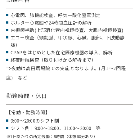
心電図、肺機能検査、呼気一酸化窒素測定
ホルター心電図や24時間血圧計の解析
内視鏡補助(上部消化管内視鏡検査、大腸内視鏡検査)
エコー検査（頸動脈、甲状腺、心臓、腹部、下肢動静
脈）
CPAPをはじめとした在宅医療機器の導入、解析
終夜睡眠検査（取り付けから解析まで）
⇒夜勤は高田馬場院での実施となります。(月1～2回程
度) など
勤務時間・休日
【常勤・勤務時間】
9:00～20:00のシフト制
シフト例｜9:00～18:00、11:00～20:00 等
※
1日あたりの所定労働：8時間（休憩60分あり）